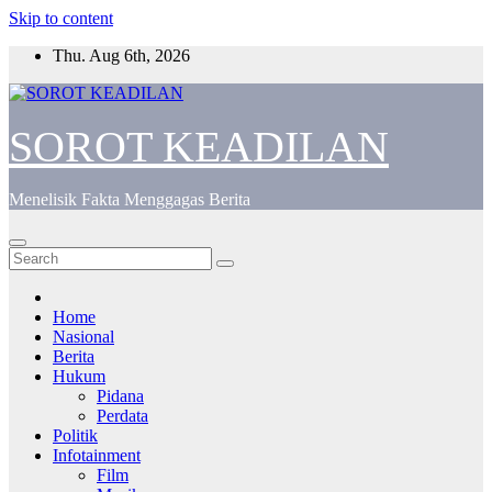
Skip to content
Thu. Aug 6th, 2026
SOROT KEADILAN
Menelisik Fakta Menggagas Berita
Home
Nasional
Berita
Hukum
Pidana
Perdata
Politik
Infotainment
Film