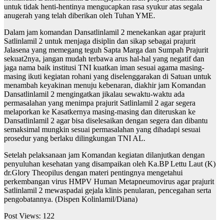
untuk tidak henti-hentinya mengucapkan rasa syukur atas segala
anugerah yang telah diberikan oleh Tuhan YME.
Dalam jam komandan Dansatlinlamil 2 menekankan agar prajurit
Satlinlamil 2 untuk menjaga disiplin dan sikap sebagai prajurit
Jalasena yang memegang teguh Sapta Marga dan Sumpah Prajurit
sekuat2nya, jangan mudah terbawa arus hal-hal yang negatif dan
jaga nama baik institusi TNI kuatkan iman sesuai agama masing-
masing ikuti kegiatan rohani yang diselenggarakan di Satuan untuk
menambah keyakinan menuju kebenaran, diakhir jam Komandan
Dansatlinlamil 2 mengingatkan jikalau sewaktu-waktu ada
permasalahan yang menimpa prajurit Satlinlamil 2 agar segera
melaporkan ke Kasatkernya masing-masing dan diteruskan ke
Dansatlinlamil 2 agar bisa diselesaikan dengan segera dan dibantu
semaksimal mungkin sesuai permasalahan yang dihadapi sesuai
prosedur yang berlaku dilingkungan TNI AL.
Setelah pelaksanaan jam Komandan kegiatan dilanjutkan dengan
penyuluhan kesehatan yang disampaikan oleh Ka.BP Lettu Laut (K)
dr.Glory Theopilus dengan materi pentingnya mengetahui
perkembangan virus HMPV Human Metapneumovirus agar prajurit
Satlinlamil 2 mewaspadai gejala klinis penularan, pencegahan serta
pengobatannya. (Dispen Kolinlamil/Diana)
Post Views:
122