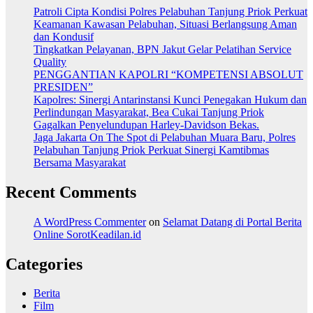
Patroli Cipta Kondisi Polres Pelabuhan Tanjung Priok Perkuat
Keamanan Kawasan Pelabuhan, Situasi Berlangsung Aman
dan Kondusif
Tingkatkan Pelayanan, BPN Jakut Gelar Pelatihan Service
Quality
PENGGANTIAN KAPOLRI “KOMPETENSI ABSOLUT
PRESIDEN”
Kapolres: Sinergi Antarinstansi Kunci Penegakan Hukum dan
Perlindungan Masyarakat, Bea Cukai Tanjung Priok
Gagalkan Penyelundupan Harley-Davidson Bekas.
Jaga Jakarta On The Spot di Pelabuhan Muara Baru, Polres
Pelabuhan Tanjung Priok Perkuat Sinergi Kamtibmas
Bersama Masyarakat
Recent Comments
A WordPress Commenter
on
Selamat Datang di Portal Berita
Online SorotKeadilan.id
Categories
Berita
Film