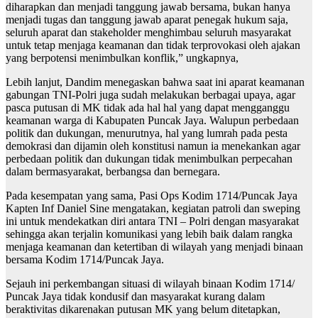
diharapkan dan menjadi tanggung jawab bersama, bukan hanya
menjadi tugas dan tanggung jawab aparat penegak hukum saja,
seluruh aparat dan stakeholder menghimbau seluruh masyarakat
untuk tetap menjaga keamanan dan tidak terprovokasi oleh ajakan
yang berpotensi menimbulkan konflik,” ungkapnya,
Lebih lanjut, Dandim menegaskan bahwa saat ini aparat keamanan
gabungan TNI-Polri juga sudah melakukan berbagai upaya, agar
pasca putusan di MK tidak ada hal hal yang dapat mengganggu
keamanan warga di Kabupaten Puncak Jaya. Walupun perbedaan
politik dan dukungan, menurutnya, hal yang lumrah pada pesta
demokrasi dan dijamin oleh konstitusi namun ia menekankan agar
perbedaan politik dan dukungan tidak menimbulkan perpecahan
dalam bermasyarakat, berbangsa dan bernegara.
Pada kesempatan yang sama, Pasi Ops Kodim 1714/Puncak Jaya
Kapten Inf Daniel Sine mengatakan, kegiatan patroli dan sweping
ini untuk mendekatkan diri antara TNI – Polri dengan masyarakat
sehingga akan terjalin komunikasi yang lebih baik dalam rangka
menjaga keamanan dan ketertiban di wilayah yang menjadi binaan
bersama Kodim 1714/Puncak Jaya.
Sejauh ini perkembangan situasi di wilayah binaan Kodim 1714/
Puncak Jaya tidak kondusif dan masyarakat kurang dalam
beraktivitas dikarenakan putusan MK yang belum ditetapkan,