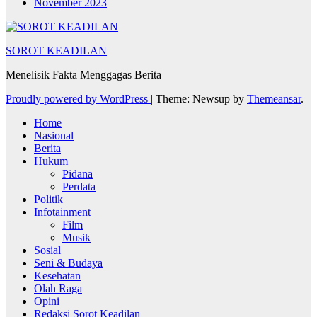
November 2023
SOROT KEADILAN
Menelisik Fakta Menggagas Berita
Proudly powered by WordPress
|
Theme: Newsup by
Themeansar
.
Home
Nasional
Berita
Hukum
Pidana
Perdata
Politik
Infotainment
Film
Musik
Sosial
Seni & Budaya
Kesehatan
Olah Raga
Opini
Redaksi Sorot Keadilan