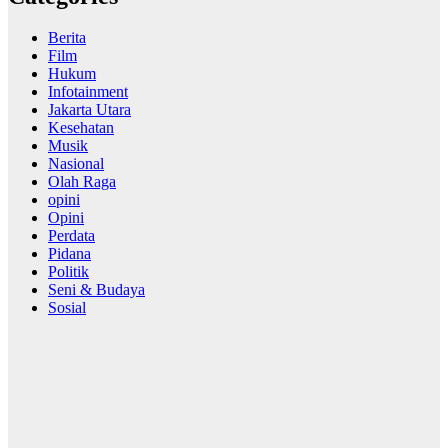
Berita
Film
Hukum
Infotainment
Jakarta Utara
Kesehatan
Musik
Nasional
Olah Raga
opini
Opini
Perdata
Pidana
Politik
Seni & Budaya
Sosial