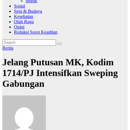
Musik
Sosial
Seni & Budaya
Kesehatan
Olah Raga
Opini
Redaksi Sorot Keadilan
Berita
Jelang Putusan MK, Kodim
1714/PJ Intensifkan Sweping
Gabungan