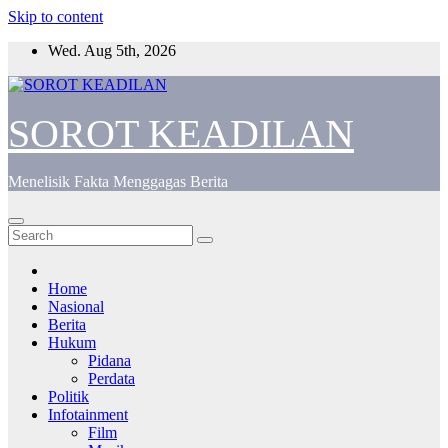
Skip to content
Wed. Aug 5th, 2026
SOROT KEADILAN
Menelisik Fakta Menggagas Berita
Home
Nasional
Berita
Hukum
Pidana
Perdata
Politik
Infotainment
Film