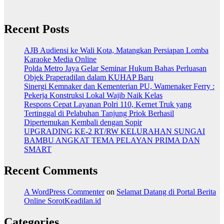
Recent Posts
AJB Audiensi ke Wali Kota, Matangkan Persiapan Lomba
Karaoke Media Online
Polda Metro Jaya Gelar Seminar Hukum Bahas Perluasan
Objek Praperadilan dalam KUHAP Baru
Sinergi Kemnaker dan Kementerian PU, Wamenaker Ferry :
Pekerja Konstruksi Lokal Wajib Naik Kelas
Respons Cepat Layanan Polri 110, Kernet Truk yang
Tertinggal di Pelabuhan Tanjung Priok Berhasil
Dipertemukan Kembali dengan Sopir
UPGRADING KE-2 RT/RW KELURAHAN SUNGAI
BAMBU ANGKAT TEMA PELAYAN PRIMA DAN
SMART
Recent Comments
A WordPress Commenter
on
Selamat Datang di Portal Berita
Online SorotKeadilan.id
Categories