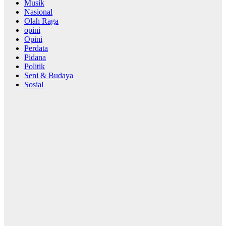
Musik
Nasional
Olah Raga
opini
Opini
Perdata
Pidana
Politik
Seni & Budaya
Sosial