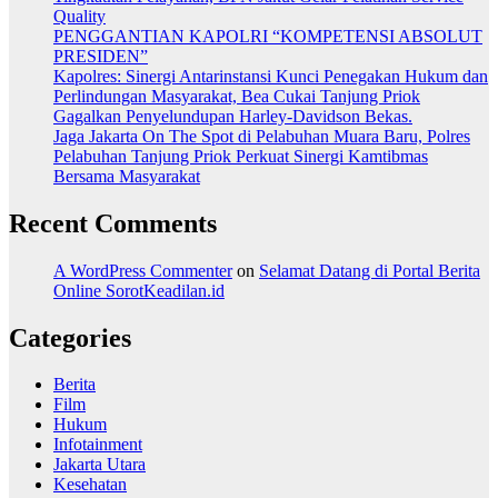
Quality
PENGGANTIAN KAPOLRI “KOMPETENSI ABSOLUT
PRESIDEN”
Kapolres: Sinergi Antarinstansi Kunci Penegakan Hukum dan
Perlindungan Masyarakat, Bea Cukai Tanjung Priok
Gagalkan Penyelundupan Harley-Davidson Bekas.
Jaga Jakarta On The Spot di Pelabuhan Muara Baru, Polres
Pelabuhan Tanjung Priok Perkuat Sinergi Kamtibmas
Bersama Masyarakat
Recent Comments
A WordPress Commenter
on
Selamat Datang di Portal Berita
Online SorotKeadilan.id
Categories
Berita
Film
Hukum
Infotainment
Jakarta Utara
Kesehatan