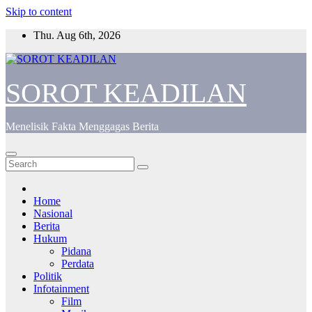
Skip to content
Thu. Aug 6th, 2026
SOROT KEADILAN
Menelisik Fakta Menggagas Berita
Home
Nasional
Berita
Hukum
Pidana
Perdata
Politik
Infotainment
Film