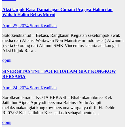
Aksi Unjuk Rasa Damai agar Gunata Prajaya Halim dan
Wahab Halim Bebas Murni
April 25, 2024
Sorot Keadilan
Sototkeadilan.id – Bekasi, Rangkaian Kegiatan sekelompok awak
media dari Aliansi Wartawan Non Mainstream Indonesia ( Alwanmi
) serta 60 orang dari Alumni SMK Vincentius Jakarta adakan giat
Aksi Unjuk Rasa…
opini
SINERGITAS TNI – POLRI DALAM GIAT KONGKOW
BERSAMA
April 24, 2024
Sorot Keadilan
Sorotkeadilan.id – KOTA BEKASI – Bhabinkamtibmas Kel.
Jatiluhur Aipda Apriyadi bersama Babinsa Sertu Ayupti
melaksanakan giat kongkow bersama warganya di Jl. H. Dehir
Rt.07/02 Kel. Jatiluhur Kec. Jatiasih sebagai bentuk…
opini