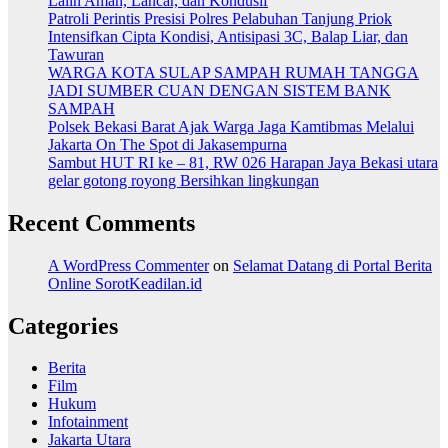
Lalin Aman, Lancar, dan Kondusif
Patroli Perintis Presisi Polres Pelabuhan Tanjung Priok
Intensifkan Cipta Kondisi, Antisipasi 3C, Balap Liar, dan
Tawuran
WARGA KOTA SULAP SAMPAH RUMAH TANGGA
JADI SUMBER CUAN DENGAN SISTEM BANK
SAMPAH
Polsek Bekasi Barat Ajak Warga Jaga Kamtibmas Melalui
Jakarta On The Spot di Jakasempurna
Sambut HUT RI ke – 81, RW 026 Harapan Jaya Bekasi utara
gelar gotong royong Bersihkan lingkungan
Recent Comments
A WordPress Commenter
on
Selamat Datang di Portal Berita
Online SorotKeadilan.id
Categories
Berita
Film
Hukum
Infotainment
Jakarta Utara