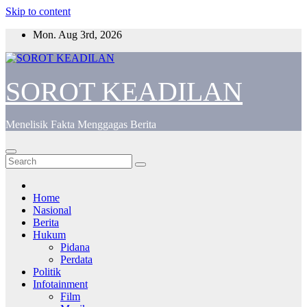
Skip to content
Mon. Aug 3rd, 2026
SOROT KEADILAN
Menelisik Fakta Menggagas Berita
Home
Nasional
Berita
Hukum
Pidana
Perdata
Politik
Infotainment
Film